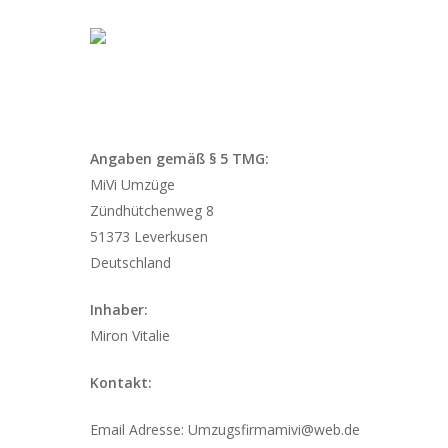
Skip
to
main
content
Angaben gemäß § 5 TMG:
MiVi Umzüge
Zündhütchenweg 8
51373 Leverkusen
Deutschland
Inhaber:
Miron Vitalie
Kontakt:
Email Adresse: Umzugsfirmamivi@web.de