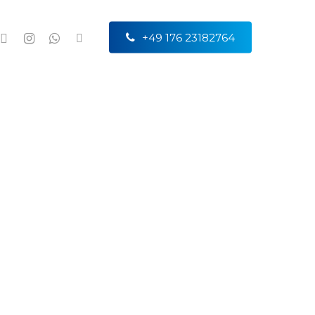
ACEBOOK
INSTAGRAM
WHATSAPP
TIKTOK
+
4
9
1
7
6
2
3
1
8
2
7
6
4