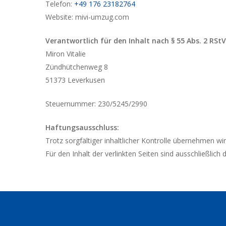
Telefon:
+
4
9
1
7
6
2
3
1
8
2
7
6
4
Website: mivi-umzug.com
Verantwortlich für den Inhalt nach § 55 Abs. 2 RStV
Miron Vitalie
Zündhütchenweg 8
51373 Leverkusen
Steuernummer: 230/5245/2990
Haftungsausschluss:
Trotz sorgfältiger inhaltlicher Kontrolle übernehmen wir
Für den Inhalt der verlinkten Seiten sind ausschließlich 